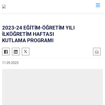
Erzurum
2023-24 EĞİTİM-ÖĞRETİM YILI
İLKÖĞRETİM HAFTASI
Aşkale
Oltu
KUTLAMA PROGRAMI
Çat
Olur
Hınıs
Pasinler
Horasan
Pazaryolu
11.09.2023
Aziziye
Şenkaya
İspir
Tekman
Karaçoban
Tortum
Karayazı
Uzundere
Köprüköy
Palandöken
Narman
Yakutiye