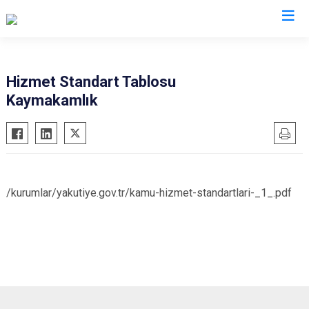
Erzurum
Hizmet Standart Tablosu
Kaymakamlık
Aşkale
Oltu
Çat
Olur
Hınıs
Pasinler
Horasan
Pazaryolu
/kurumlar/yakutiye.gov.tr/kamu-hizmet-standartlari-_1_.pdf
Aziziye
Şenkaya
İspir
Tekman
Karaçoban
Tortum
Karayazı
Uzundere
Köprüköy
Palandöken
Narman
Yakutiye