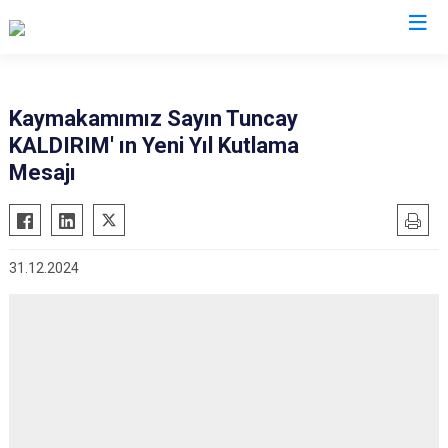
Erzurum
Kaymakamımız Sayın Tuncay
KALDIRIM' ın Yeni Yıl Kutlama
Aşkale
Oltu
Mesajı
Çat
Olur
Hınıs
Pasinler
Horasan
Pazaryolu
31.12.2024
Aziziye
Şenkaya
İspir
Tekman
Karaçoban
Tortum
Karayazı
Uzundere
Köprüköy
Palandöken
Narman
Yakutiye