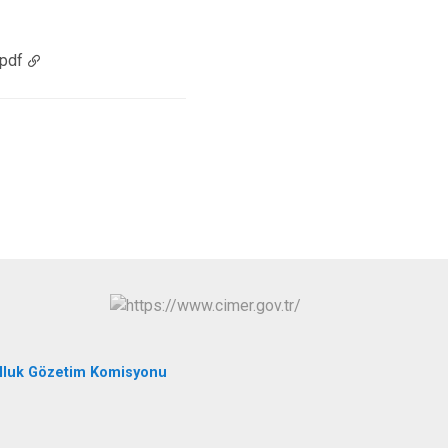
Tortum
Uzundere
.pdf
Palandöken
Yakutiye
lluk Gözetim Komisyonu