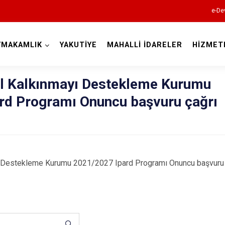
e-De
YMAKAMLIK
YAKUTİYE
MAHALLİ İDARELER
HİZMET
Erzurum
al Kalkınmayı Destekleme Kurumu
rd Programı Onuncu başvuru çağrı
Aşkale
Çat
ı Destekleme Kurumu 2021/2027 Ipard Programı Onuncu başvuru ç
Hınıs
Horasan
Aziziye
İspir