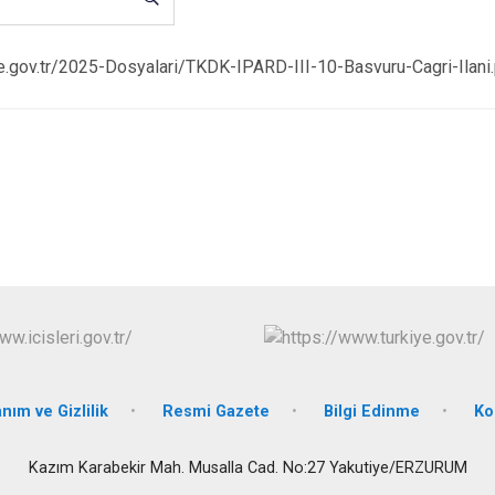
Karaçoban
Karayazı
e.gov.tr/2025-Dosyalari/TKDK-IPARD-III-10-Basvuru-Cagri-Ilani
Köprüköy
Narman
anım ve Gizlilik
Resmi Gazete
Bilgi Edinme
Ko
Kazım Karabekir Mah. Musalla Cad. No:27 Yakutiye/ERZURUM