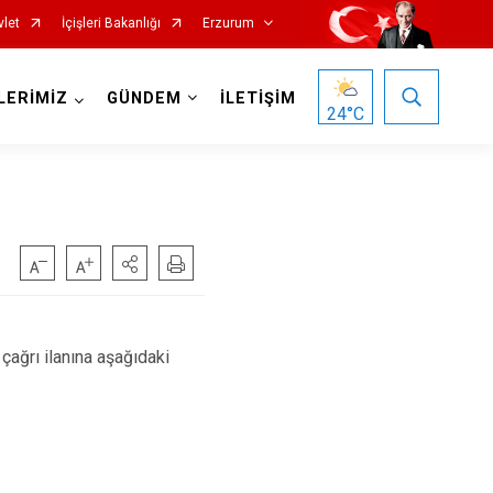
vlet
İçişleri Bakanlığı
Erzurum
LERİMİZ
GÜNDEM
İLETİŞİM
24
°C
Oltu
Olur
ağrı ilanına aşağıdaki
Pasinler
Pazaryolu
Şenkaya
Tekman